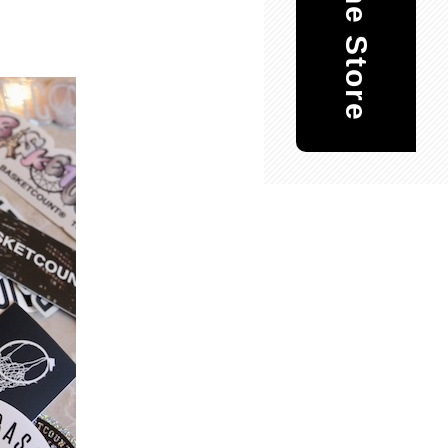
Online Store
。