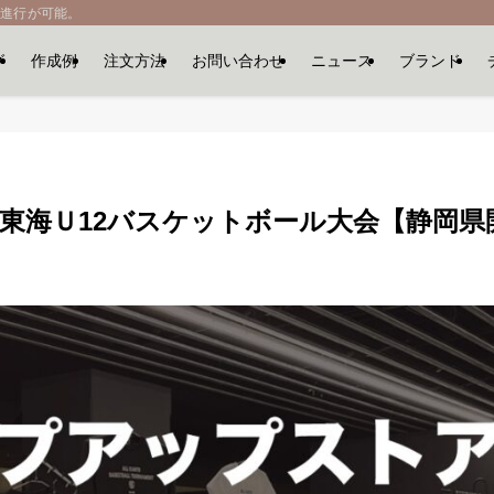
に進行が可能。
グ
作成例
注文方法
お問い合わせ
ニュース
ブランド
 東海Ｕ12バスケットボール大会【静岡県