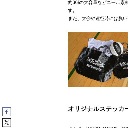
約36ℓの大容量なビニール
す。
また、大会や遠征時には脱い
オリジナルステッカ